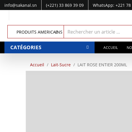
info@sakanal.sn
(+221) 33 869 39 09
WhatsApp: +221 78 
WhatsApp: +221 77 041 28 49
PRODUITS AMERICAINS
CATÉGORIES
ACCUEIL
NO
Accueil
Lait-Sucre
LAIT ROSE ENTIER 200ML