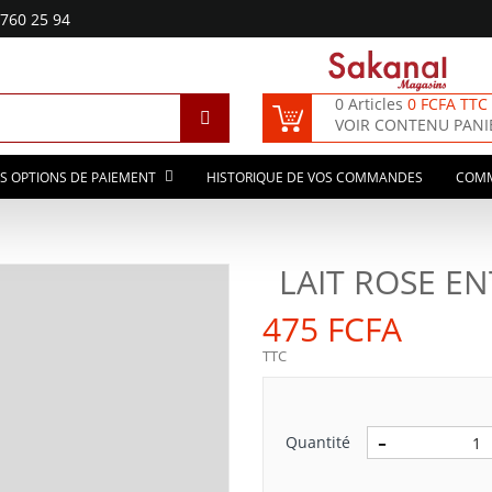
760 25 94
0 Articles
0 FCFA TTC
VOIR CONTENU PANI
S OPTIONS DE PAIEMENT
HISTORIQUE DE VOS COMMANDES
COM
LAIT ROSE EN
475 FCFA
TTC
Quantité