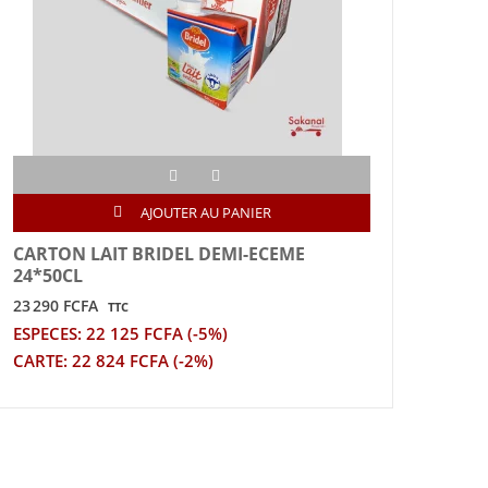
AJOUTER AU PANIER
CARTON LAIT BRIDEL DEMI-ECEME
SUC
24*50CL
100
23 290 FCFA
8 500
TTC
ESPECES: 22 125 FCFA (-5%)
ESPE
CARTE: 22 824 FCFA (-2%)
CART