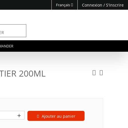
Français
Connexion
/
S'inscrire
ER
MANDER
TIER 200ML
Ajouter au panier