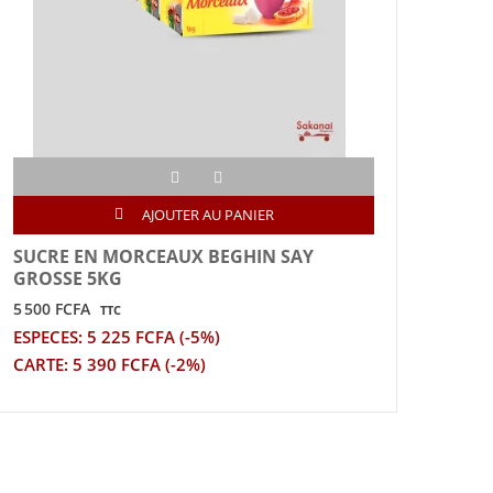
AJOUTER AU PANIER
SUCRE EN MORCEAUX BEGHIN SAY
LAI
GROSSE 5KG
265 
5 500 FCFA
TTC
ESPE
ESPECES: 5 225 FCFA (-5%)
CART
CARTE: 5 390 FCFA (-2%)