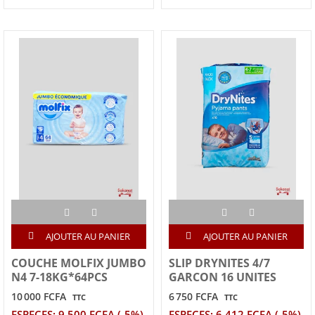
AJOUTER AU PANIER
AJOUTER AU PANIER
COUCHE MOLFIX JUMBO
SLIP DRYNITES 4/7
N4 7-18KG*64PCS
GARCON 16 UNITES
10 000 FCFA
6 750 FCFA
TTC
TTC
ESPECES: 9 500 FCFA (-5%)
ESPECES: 6 412 FCFA (-5%)