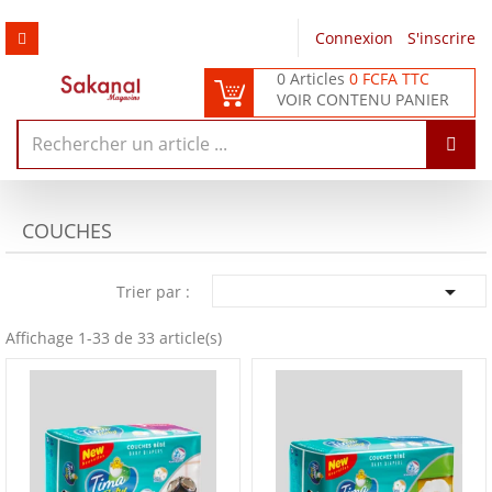
Connexion
/
S'inscrire
0 Articles
0 FCFA TTC
VOIR CONTENU PANIER
COUCHES

Trier par :
Affichage 1-33 de 33 article(s)