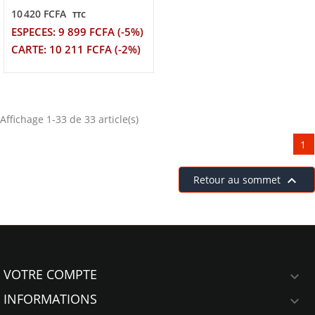
10 420 FCFA
TTC
ESPECES: 9 899 FCFA (-5%)
CARTE: 10 211 FCFA (-2%)
Affichage 1-33 de 33 article(s)
1

Retour au sommet
VOTRE COMPTE

INFORMATIONS
