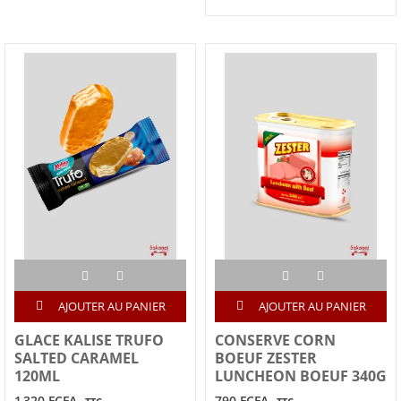
AJOUTER AU PANIER
AJOUTER AU PANIER
GLACE KALISE TRUFO
CONSERVE CORN
SALTED CARAMEL
BOEUF ZESTER
120ML
LUNCHEON BOEUF 340G
1 320 FCFA
790 FCFA