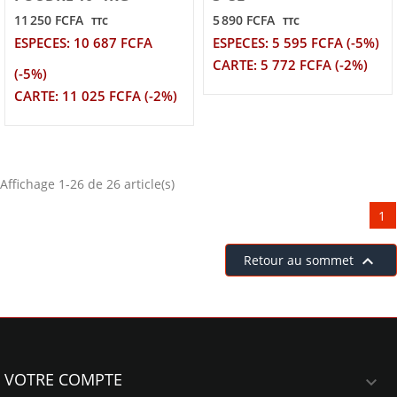
11 250 FCFA
5 890 FCFA
TTC
TTC
ESPECES: 10 687 FCFA
ESPECES: 5 595 FCFA (-5%)
CARTE: 5 772 FCFA (-2%)
(-5%)
CARTE: 11 025 FCFA (-2%)
Affichage 1-26 de 26 article(s)
1

Retour au sommet
VOTRE COMPTE
