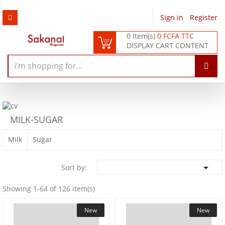
Sign in
/
Register
0 Item(s)
0 FCFA TTC
DISPLAY CART CONTENT
MILK-SUGAR
Milk
Sugar

Sort by:
Showing 1-64 of 126 item(s)
New
New