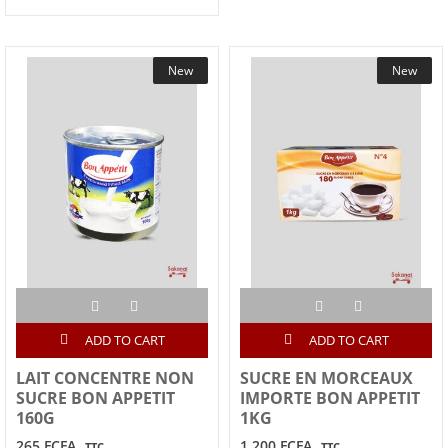
New
New
ADD TO CART
ADD TO CART
LAIT CONCENTRE NON
SUCRE EN MORCEAUX
SUCRE BON APPETIT
IMPORTE BON APPETIT
160G
1KG
265 FCFA
1,200 FCFA
TTC
TTC