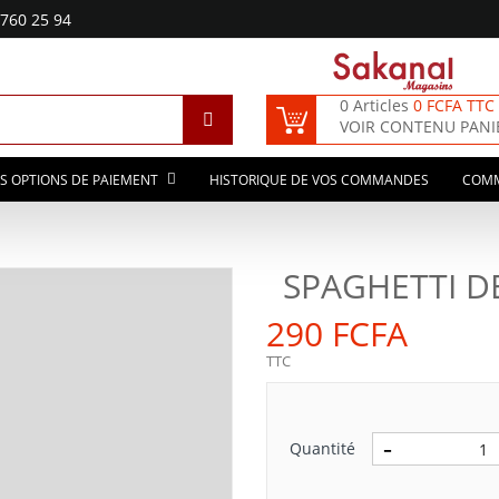
760 25 94
0 Articles
0 FCFA TTC
VOIR CONTENU PANI
S OPTIONS DE PAIEMENT
HISTORIQUE DE VOS COMMANDES
COM
SPAGHETTI D
290 FCFA
TTC
Quantité