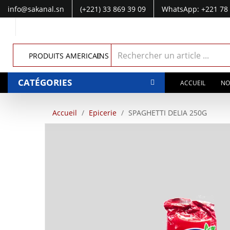
info@sakanal.sn
(+221) 33 869 39 09
WhatsApp: +221 78 
WhatsApp: +221 77 041 28 49
PRODUITS AMERICAINS
CATÉGORIES
ACCUEIL
NO
Accueil
Epicerie
SPAGHETTI DELIA 250G