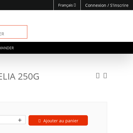
Français
Connexion
/
S'inscrire
ER
MANDER
ELIA 250G
Ajouter au panier