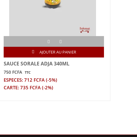
AJOUTER AU PANIER
SAUCE SORALE ADJA 340ML
THON
DE 
750 FCFA
TTC
6 320
ESPECES: 712 FCFA (-5%)
ESPE
CARTE: 735 FCFA (-2%)
CART