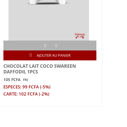
AJOUTER AU PANIER
CHOCOLAT LAIT COCO SWAREEN
CHE
DAFFODIL 1PCS
8PC
105 FCFA
740 
TTC
ESPECES: 99 FCFA (-5%)
ESPE
CARTE: 102 FCFA (-2%)
CART