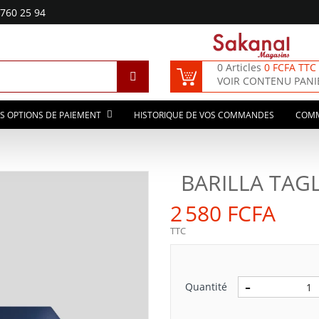
760 25 94
0 Articles
0 FCFA TTC
VOIR CONTENU PANI
S OPTIONS DE PAIEMENT
HISTORIQUE DE VOS COMMANDES
COM
BARILLA TAG
2 580 FCFA
TTC
Quantité