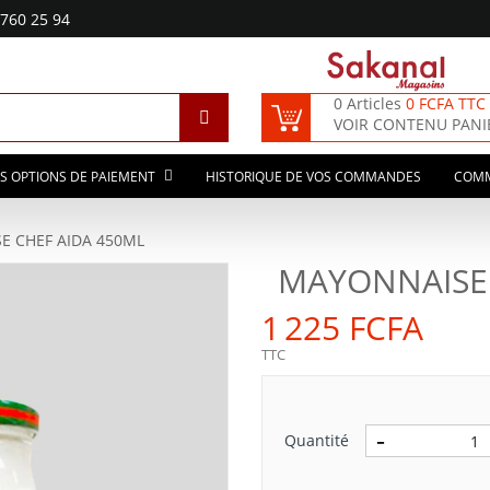
760 25 94
0 Articles
0 FCFA TTC
VOIR CONTENU PANI
S OPTIONS DE PAIEMENT
HISTORIQUE DE VOS COMMANDES
COM
E CHEF AIDA 450ML
MAYONNAISE 
1 225 FCFA
TTC
Quantité