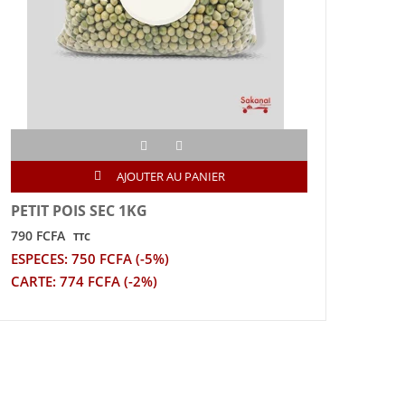
AJOUTER AU PANIER
PETIT POIS SEC 1KG
CON
790 FCFA
525 
TTC
ESPECES: 750 FCFA (-5%)
ESPE
CARTE: 774 FCFA (-2%)
CART