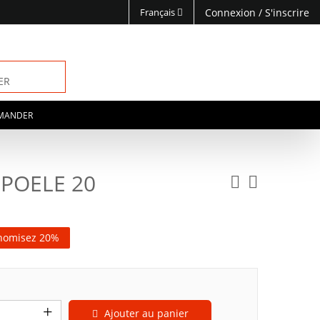
Français
Connexion
/
S'inscrire
ER
MANDER
 POELE 20
nomisez 20%
Ajouter au panier