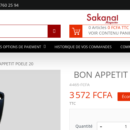
760 25 94
0 Articles
0 FCFA TTC
VOIR CONTENU PANI
S OPTIONS DE PAIEMENT
HISTORIQUE DE VOS COMMANDES
COM
PPETIT POELE 20
BON APPETIT
4 465 FCFA
3 572 FCFA
Éco
TTC
Quantité