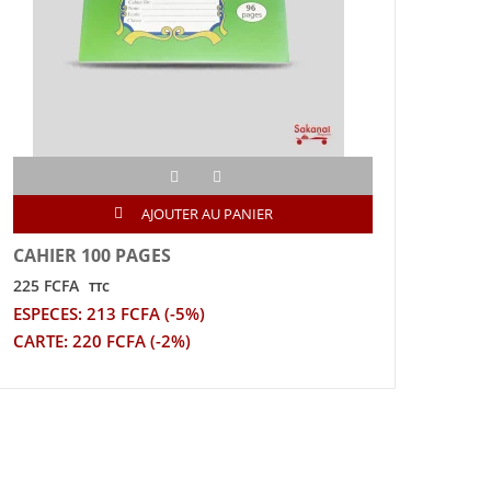
AJOUTER AU PANIER
CAHIER 100 PAGES
BOU
225 FCFA
290 
TTC
ESPECES: 213 FCFA (-5%)
ESPE
CARTE: 220 FCFA (-2%)
CART