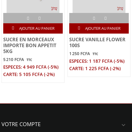
AJOUTER AU PANIER
AJOUTER AU PANIER
SUCRE EN MORCEAUX
SUCRE VANILLE FLOWER
IMPORTE BON APPETIT
100S
5KG
1 250 FCFA
TTC
5 210 FCFA
TTC
ESPECES: 1 187 FCFA (-5%)
ESPECES: 4 949 FCFA (-5%)
CARTE: 1 225 FCFA (-2%)
CARTE: 5 105 FCFA (-2%)
VOTRE COMPTE
