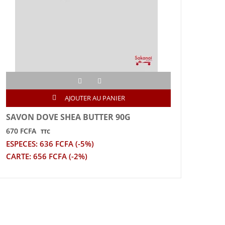
AJOUTER AU PANIER
SAVON DOVE SHEA BUTTER 90G
BRO
M-6
670 FCFA
TTC
740 
ESPECES: 636 FCFA (-5%)
ESPE
CARTE: 656 FCFA (-2%)
CART