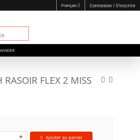
Français
Connexion
/
S'inscrire
ER
MANDER
H RASOIR FLEX 2 MISS
Ajouter au panier