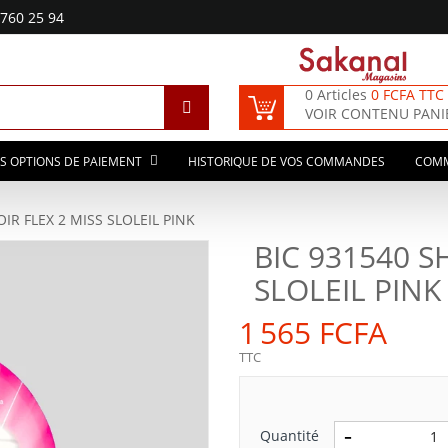
760 25 94
0 Articles
0 FCFA TTC
VOIR CONTENU PANI
S OPTIONS DE PAIEMENT
HISTORIQUE DE VOS COMMANDES
COM
IR FLEX 2 MISS SLOLEIL PINK
BIC 931540 S
SLOLEIL PINK
1 565 FCFA
TTC
Quantité