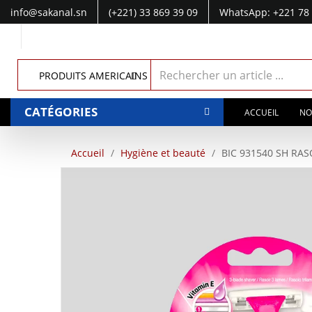
info@sakanal.sn
(+221) 33 869 39 09
WhatsApp: +221 78 
WhatsApp: +221 77 041 28 49
PRODUITS AMERICAINS
CATÉGORIES
ACCUEIL
NO
Accueil
Hygiène et beauté
BIC 931540 SH RASO