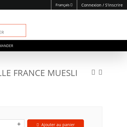
Français
Connexion
/
S'inscrire
ER
MANDER
LLE FRANCE MUESLI
G
Ajouter au panier