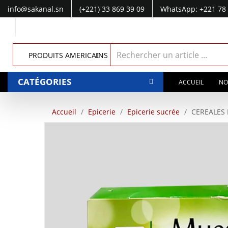
info@sakanal.sn
(+221) 33 869 39 09
WhatsApp: +221 78 
WhatsApp: +221 77 041 28 49
PRODUITS AMERICAINS
CATÉGORIES
ACCUEIL
NO
Accueil
Epicerie
Epicerie sucrée
CEREALES 