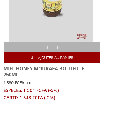
AJOUTER AU PANIER
MIEL HONEY MOURAFA BOUTEILLE
CHO
250ML
9 805
1 580 FCFA
TTC
ESPE
ESPECES: 1 501 FCFA (-5%)
CART
CARTE: 1 548 FCFA (-2%)