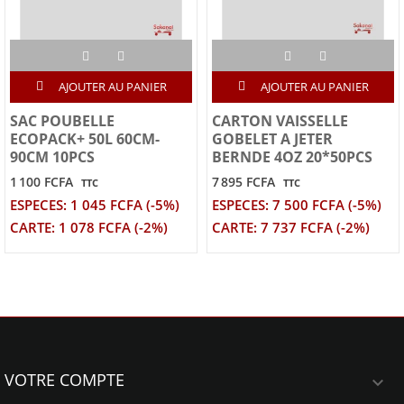
AJOUTER AU PANIER
AJOUTER AU PANIER
SAC POUBELLE
CARTON VAISSELLE
ECOPACK+ 50L 60CM-
GOBELET A JETER
90CM 10PCS
BERNDE 4OZ 20*50PCS
1 100 FCFA
7 895 FCFA
TTC
TTC
ESPECES: 1 045 FCFA (-5%)
ESPECES: 7 500 FCFA (-5%)
CARTE: 1 078 FCFA (-2%)
CARTE: 7 737 FCFA (-2%)
VOTRE COMPTE
